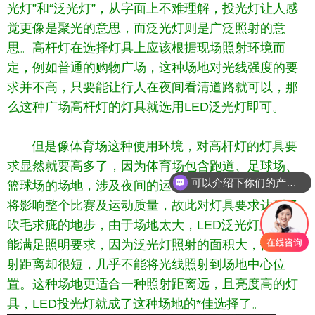
光灯”和“泛光灯”，从字面上不难理解，投光灯让人感
觉更像是聚光的意思，而泛光灯则是广泛照射的意
思。高杆灯在选择灯具上应该根据现场照射环境而
定，例如普通的购物广场，这种场地对光线强度的要
求并不高，只要能让行人在夜间看清道路就可以，那
么这种广场高杆灯的灯具就选用LED泛光灯即可。
但是像体育场这种使用环境，对高杆灯的灯具要
求显然就要高多了，因为体育场包含跑道、足球场、
可以介绍下你们的产品么
篮球场的场地，涉及夜间的运动及比赛，光线差的话
将影响整个比赛及运动质量，故此对灯具要求达到了
吹毛求疵的地步，由于场地太大，LED泛光灯显然不
能满足照明要求，因为泛光灯照射的面积大，但是照
射距离却很短，几乎不能将光线照射到场地中心位
置。这种场地更适合一种照射距离远，且亮度高的灯
具，LED投光灯就成了这种场地的*佳选择了。