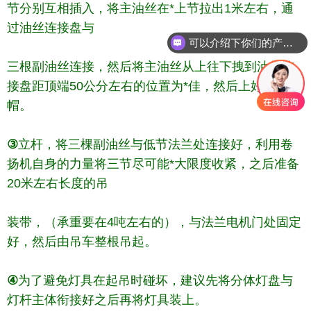
节分别互相插入，将主油丝在*上节拉出1米左右，通
过油丝连接盘与
可以介绍下你们的产品么
三根副油丝连接，然后将主油丝从上往下拽到油丝连
接盘距顶端50公分左右的位置为*佳，然后上好防雨
帽。
③
立杆，将三棵副油丝与低节法兰处连接好，利用卷
扬机自身的力量将三节尽可能*大限度收紧，之后准备
20米左右长度的吊
装带，（承重要在4吨左右的），与法兰电机门处固定
好，然后由吊车整根吊起。
④
为了避免灯具在起吊时碰坏，建议先将分体灯盘与
灯杆主体衔接好之后再将灯具装上。